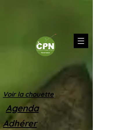
Voir la chouette
Agenda
Adhérer