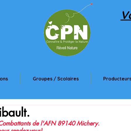
V
ions
Groupes / Scolaires
Producteurs
bault.
 Combattants de l'AFN 89140 Michery.
our rendez-vous)