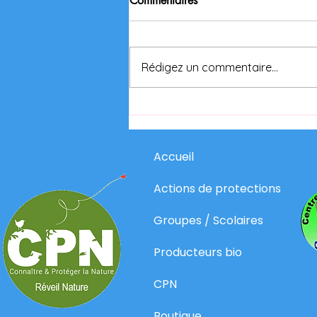
Commentaires
Rédigez un commentaire...
Accueil
Actions de protections
Groupes / Scolaires
Producteurs bio
CPN
Boutique