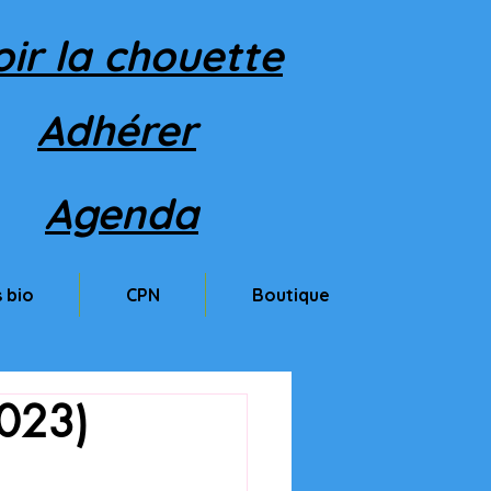
oir la chouette
Adhérer
Agenda
 bio
CPN
Boutique
023)