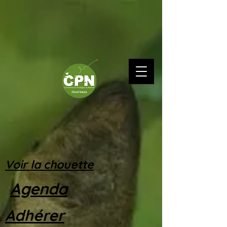
Voir la chouette
Agenda
Adhérer