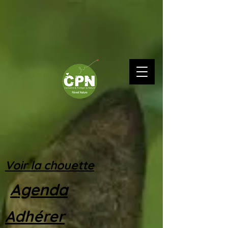
Voir la chouette
Agenda
Adhérer