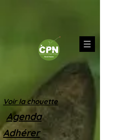
Voir la chouette
Agenda
Adhérer