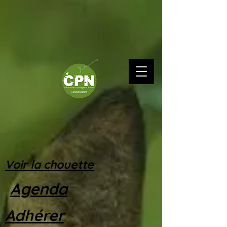
Voir la chouette
Agenda
Adhérer