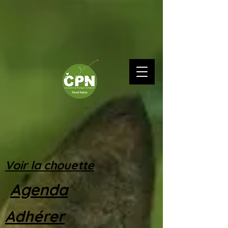
Voir la chouette
Agenda
Adhérer