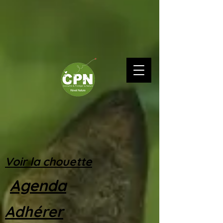
Voir la chouette
Agenda
Adhérer