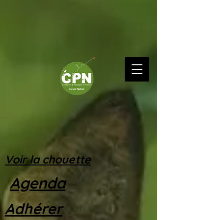
Voir la chouette
Agenda
Adhérer